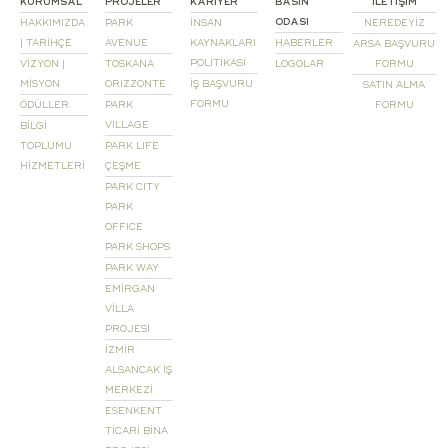
KURUMSAL
PROJELER
KARİYER
BASIN
İLETİŞİM
ODASI
HAKKIMIZDA
PARK
İNSAN
NEREDEYİZ
| TARİHÇE
AVENUE
KAYNAKLARI
HABERLER
ARSA BAŞVURU
POLİTİKASI
VİZYON |
TOSKANA
LOGOLAR
FORMU
MİSYON
ORIZZONTE
İŞ BAŞVURU
SATIN ALMA
FORMU
ÖDÜLLER
PARK
FORMU
VILLAGE
BİLGİ
TOPLUMU
PARK LIFE
HİZMETLERİ
ÇEŞME
PARK CITY
PARK
OFFICE
PARK SHOPS
PARK WAY
EMİRGAN
VİLLA
PROJESİ
İZMİR
ALSANCAK İŞ
MERKEZİ
ESENKENT
TİCARİ BİNA