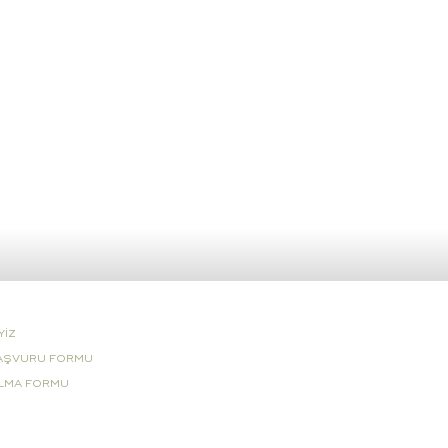
YİZ
AŞVURU FORMU
ALMA FORMU