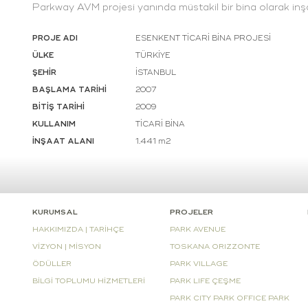
Parkway AVM projesi yanında müstakil bir bina olarak inşa
PROJE ADI
ESENKENT TİCARİ BİNA PROJESİ
ÜLKE
TÜRKİYE
ŞEHİR
İSTANBUL
BAŞLAMA TARİHİ
2007
BİTİŞ TARİHİ
2009
KULLANIM
TİCARİ BİNA
İNŞAAT ALANI
1.441 m2
KURUMSAL
PROJELER
HAKKIMIZDA | TARİHÇE
PARK AVENUE
VİZYON | MİSYON
TOSKANA ORIZZONTE
ÖDÜLLER
PARK VILLAGE
BİLGİ TOPLUMU HİZMETLERİ
PARK LIFE ÇEŞME
PARK CITY PARK OFFICE PARK