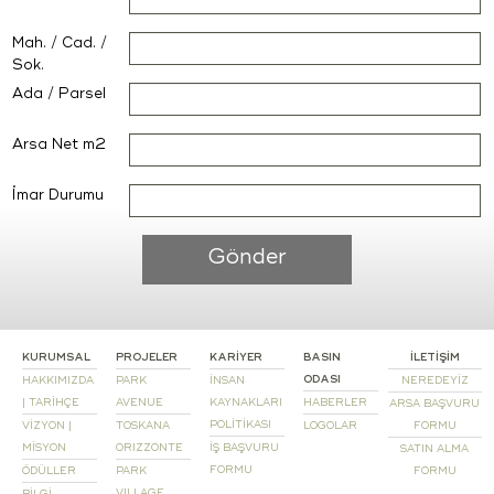
Mah. / Cad. /
Sok.
Ada / Parsel
Arsa Net m2
İmar Durumu
Gönder
KURUMSAL
PROJELER
KARİYER
BASIN
İLETİŞİM
ODASI
HAKKIMIZDA
PARK
İNSAN
NEREDEYİZ
| TARİHÇE
AVENUE
KAYNAKLARI
HABERLER
ARSA BAŞVURU
POLİTİKASI
VİZYON |
TOSKANA
LOGOLAR
FORMU
MİSYON
ORIZZONTE
İŞ BAŞVURU
SATIN ALMA
FORMU
ÖDÜLLER
PARK
FORMU
VILLAGE