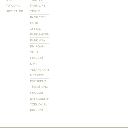
BİLGİ
TOPLUMU
PARK LIFE
HİZMETLERİ
ÇEŞME
PARK CITY
PARK
OFFICE
PARK SHOPS
PARK WAY
EMİRGAN
VİLLA
PROJESİ
İZMİR
ALSANCAK İŞ
MERKEZİ
ESENKENT
TİCARİ BİNA
PROJESİ
BAHÇEŞEHİR
ÖZEL OKUL
PROJESİ