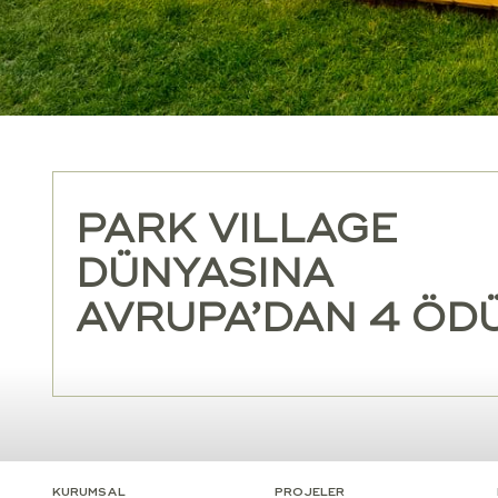
TOSKANA
ORIZZONTE’YE
ÖDÜL YAĞMURU!
KURUMSAL
PROJELER